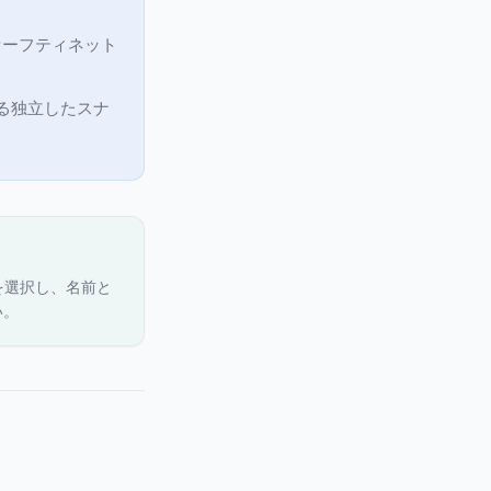
セーフティネット
越える独立したスナ
を選択し、名前と
い。