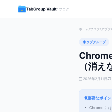
TabGroup Vault
/ ブログ
ホーム
/
ブログ
/
タブグ
タブグループ
Chro
（消え
2026年2月11日
重要なポイン
Chrome